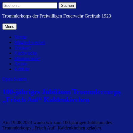
Skip
Search
Suchen
to
nach:
content
Trommlerkorps der Freiwilligen Feuerwehr Grefrath 1923
Menu
Verein
Mitglied werden
Vorstand
Nachwuchs
Minitrommler
Archiv
Kontakt
Open Search
100-jähriges Jubiläum Trommlercorps
„Frisch Auf“ Kaldenkirchen
Am 19.08.2023 waren wir zum 100-jährigen Jubiläum des
Trommlerkorps „Frisch Auf“ Kaldenkirchen geladen.